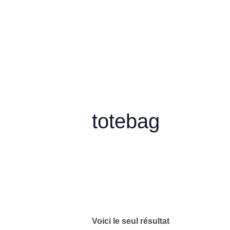
Aller
au
contenu
totebag
Voici le seul résultat