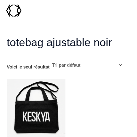
Aller
MAI
au
MEN
contenu
totebag ajustable noir
Voici le seul résultat