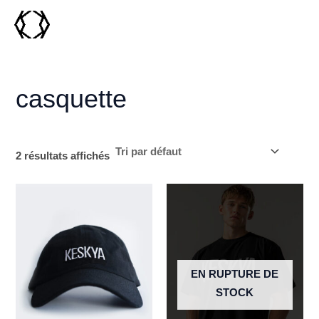
Aller
MAI
au
MEN
contenu
casquette
2 résultats affichés
EN RUPTURE DE
STOCK